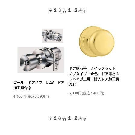
2
1
2
全
商品
-
表示
ドア取っ手 クイックセット
ノブタイプ 金色 ドア厚さ３
５ｍｍ以上用（購入ドア加工費
ゴール ドアノブ ULW ドア
含む）
加工費付き
6,800円(税込7,480円)
4,900円(税込5,390円)
2
1
2
全
商品
-
表示