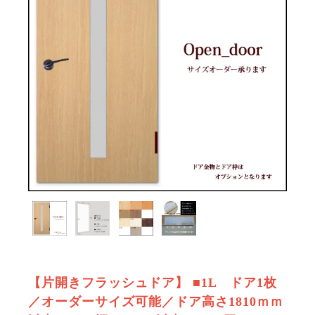
【片開きフラッシュドア】 ■1L ドア1枚
／オーダーサイズ可能／ドア高さ1810ｍｍ