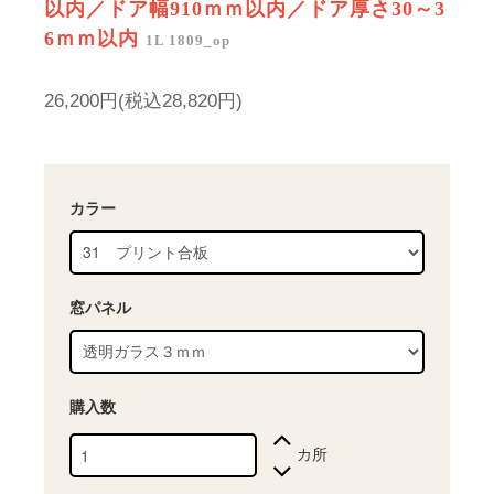
以内／ドア幅910ｍｍ以内／ドア厚さ30～3
6ｍｍ以内
1L 1809_op
26,200円(税込28,820円)
カラー
窓パネル
購入数
カ所