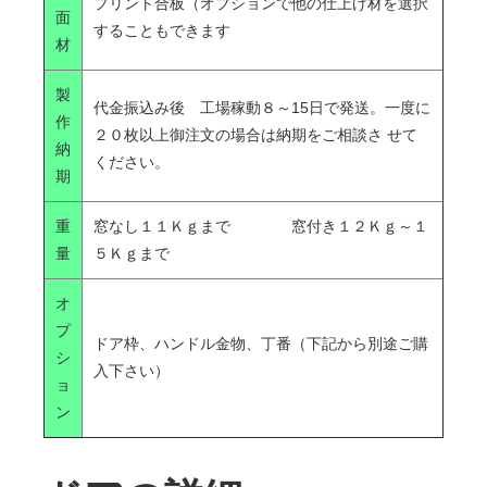
プリント合板（オプションで他の仕上げ材を選択
面
することもできます
材
製
代金振込み後 工場稼動８～15日で発送。一度に
作
２０枚以上御注文の場合は納期をご相談さ せて
納
ください。
期
重
窓なし１１Ｋｇまで 窓付き１２Ｋｇ～１
量
５Ｋｇまで
オ
プ
ドア枠、ハンドル金物、丁番（下記から別途ご購
シ
入下さい）
ョ
ン