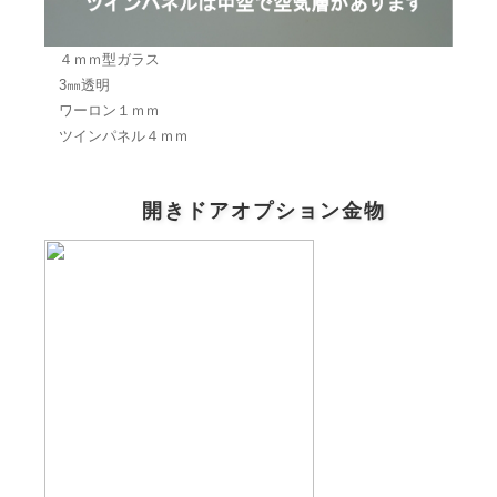
４ｍｍ型ガラス
3㎜透明
ワーロン１ｍｍ
ツインパネル４ｍｍ
開きドアオプション金物